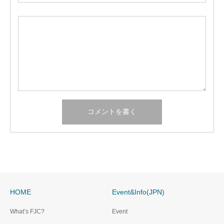
HOME
Event&Info(JPN)
What’s FJC?
Event