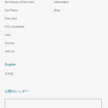
the House of Finn Juhl
Information
Our Plans
Blog
Finn Junl
FJC’s Activities
Visit
Access
Join us
English
日本語
公開カレンダー